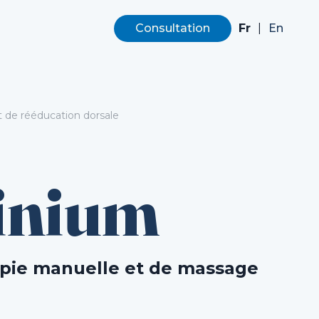
Fr
|
Consultation
En
de rééducation dorsale
inium
apie manuelle et de massage