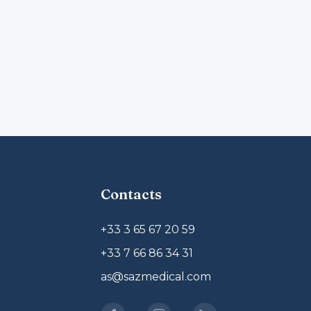
Contacts
+33 3 65 67 20 59
+33 7 66 86 34 31
as@sazmedical.com